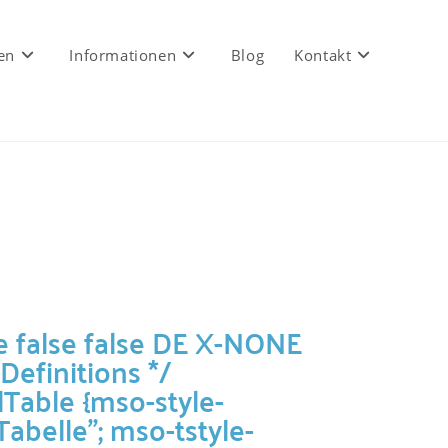
en
Informationen
Blog
Kontakt
e false false DE X-NONE
 Definitions */
Table {mso-style-
belle"; mso-tstyle-