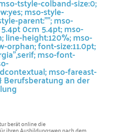
mso-tstyle-colband-size:0;
w:yes; mso-style-
style-parent:""; mso-
 5.4pt 0cm 5.4pt; mso-
; line-height:120%; mso-
-orphan; font-size:11.0pt;
gia",serif; mso-font-
so-
rdcontextual; mso-fareast-
}
Berufsberatung an der
lung
ur berät online die
für ihren Ausbildungsweg nach dem