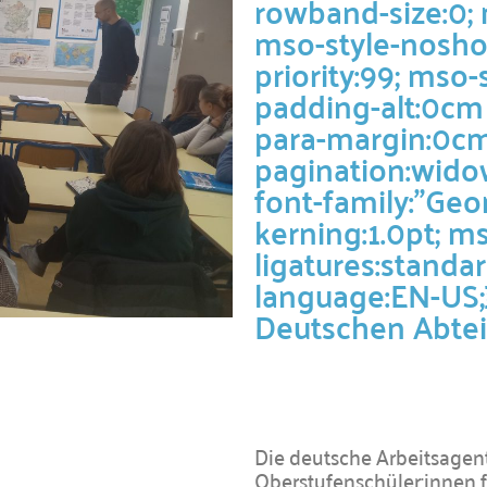
rowband-size:0; 
mso-style-nosho
priority:99; mso-
padding-alt:0cm
para-margin:0cm
pagination:widow
font-family:"Geor
kerning:1.0pt; m
ligatures:standa
language:EN-US;
Deutschen Abtei
Die deutsche Arbeitsagent
Oberstufenschüler:innen 