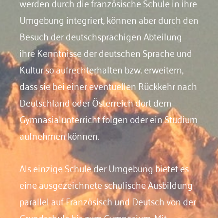
werden durch die französische Schule in ihre
Umgebung integriert, können aber durch den
Besuch der deutschsprachigen Abteilung
ihre Kenntnisse der deutschen Sprache und
Kultur so aufrechterhalten bzw. erweitern,
dass sie bei einer eventuellen Rückkehr nach
Deutschland oder Österreich dort dem
Gymnasialunterricht folgen oder ein Studium
aufnehmen können.
Als einzige Schule der Umgebung bietet es
eine ausgezeichnete schulische Ausbildung
parallel auf Französisch und Deutsch von der
Grundschule bis zum Gymnasium. Mit