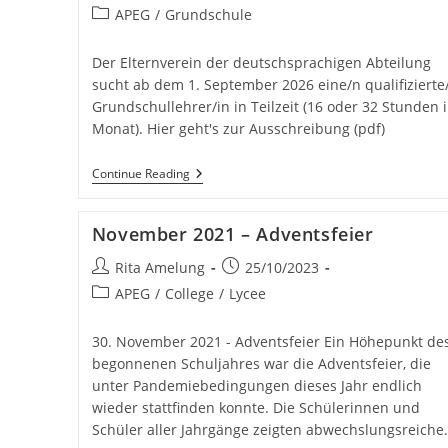
author:
published:
Post
APEG
/
Grundschule
category:
Der Elternverein der deutschsprachigen Abteilung
sucht ab dem 1. September 2026 eine/n qualifizierte
Grundschullehrer/in in Teilzeit (16 oder 32 Stunden 
Monat). Hier geht's zur Ausschreibung (pdf)
Stellenausschreibung
Continue Reading
GrundschullehrerIn
November 2021 – Adventsfeier
Post
Post
Rita Amelung
25/10/2023
author:
published:
Post
APEG
/
College
/
Lycee
category:
30. November 2021 - Adventsfeier Ein Höhepunkt de
begonnenen Schuljahres war die Adventsfeier, die
unter Pandemiebedingungen dieses Jahr endlich
wieder stattfinden konnte. Die Schülerinnen und
Schüler aller Jahrgänge zeigten abwechslungsreiche