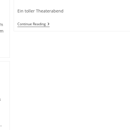
category:
Ein toller Theaterabend
Adventsfeier
Continue Reading
/n
2022
im
s
…