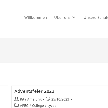
Willkommen
Über uns
Unsere Schul
Adventsfeier 2022
Post
Post
Rita Amelung
25/10/2023
author:
published:
Post
APEG
/
College
/
Lycee