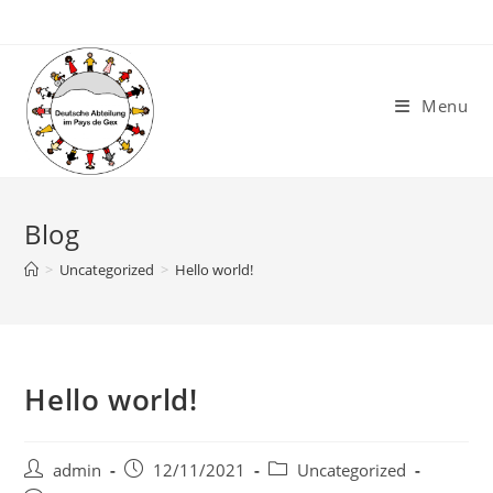
Skip
to
content
Menu
Blog
>
Uncategorized
>
Hello world!
Hello world!
Post
Post
Post
admin
12/11/2021
Uncategorized
author:
published:
category: